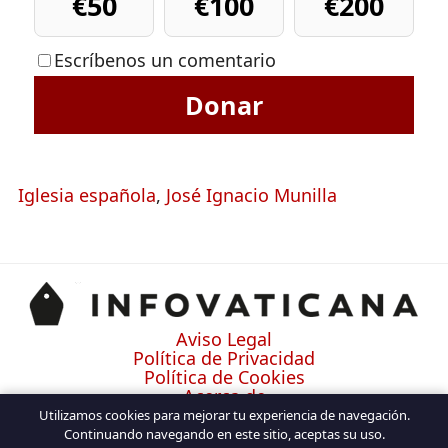
€50
€100
€200
Escríbenos un comentario
Donar
Iglesia española
,
José Ignacio Munilla
Aviso Legal
Política de Privacidad
Política de Cookies
Acerca de
Contacto
Utilizamos cookies para mejorar tu experiencia de navegación.
Continuando navegando en este sitio, aceptas su uso.