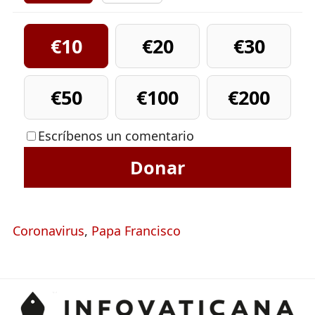
€10
€20
€30
€50
€100
€200
Escríbenos un comentario
Donar
Coronavirus
,
Papa Francisco