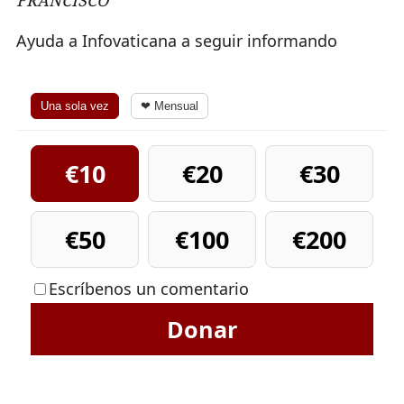
Ayuda a Infovaticana a seguir informando
Una sola vez
❤ Mensual
€10
€20
€30
€50
€100
€200
Escríbenos un comentario
Donar