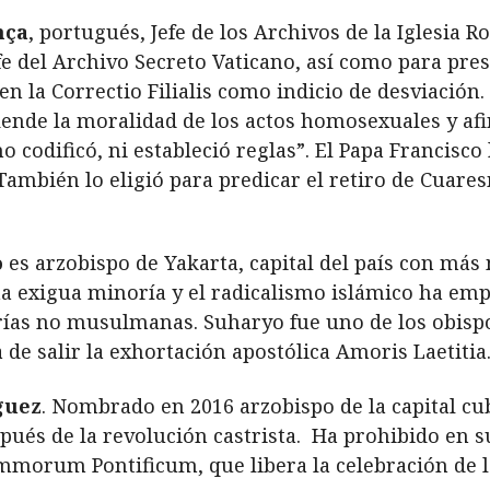
nça
, portugués, Jefe de los Archivos de la Iglesi
e del Archivo Secreto Vaticano, así como para presi
en la Correctio Filialis como indicio de desviación
ende la moralidad de los actos homosexuales y afi
 codificó, ni estableció reglas”. El Papa Francisco
También lo eligió para predicar el retiro de Cuares
o
es arzobispo de Yakarta, capital del país con má
una exigua minoría y el radicalismo islámico ha emp
rías no musulmanas. Suharyo fue uno de los obispo
 de salir la exhortación apostólica Amoris Laetitia
guez
. Nombrado en 2016 arzobispo de la capital cu
ués de la revolución castrista. Ha prohibido en su
morum Pontificum, que libera la celebración de l