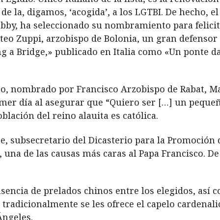
de la, digamos, ‘acogida’, a los LGTBI. De hecho, e
bby, ha seleccionado su nombramiento para felicit
eo Zuppi, arzobispo de Bolonia, un gran defensor 
ng a Bridge,» publicado en Italia como «Un ponte d
ano, nombrado por Francisco Arzobispo de Rabat, Ma
imer día al asegurar que “Quiero ser […] un peque
lación del reino alauita es católica.
e, subsecretario del Dicasterio para la Promoción
, una de las causas más caras al Papa Francisco. 
sencia de prelados chinos entre los elegidos, así 
tradicionalmente se les ofrece el capelo cardenalic
Ángeles.