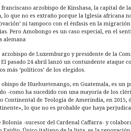
 franciscano arzobispo de Kinshasa, la capital de 
a, lo que no es extraño porque la Iglesia africana 
ovación’ ni tampoco con el énfasis en la migración
ias. Pero Amobongo es un caso especial, en el sen
la alemana
es arzobispo de Luxemburgo y presidente de la Comi
El pasado 24 abril lanzó un contundente ataque co
os más ‘políticos’ de los elegidos.
, obispo de Huehuetenango, en Guatemala, es un pr
do -como ha sucedido con una mayoría de los cléri
eso Continental de Teología de Amerindia, en 2015, 
tinente», lo que no es probable que haya perjudica
e Bolonia -sucesor del Cardenal Caffarra- y colabo
 Egidio. Único italiano de la lista, es la renovació