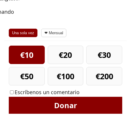
rmando
Una sola vez
❤ Mensual
€10
€20
€30
€50
€100
€200
Escríbenos un comentario
Donar