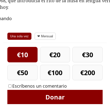
8, que introducía el rito de la misa en lengua vern
 hoy.
rmando
Una sola vez
❤ Mensual
€10
€20
€30
€50
€100
€200
Escríbenos un comentario
Donar