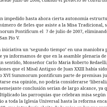
sde julio de 2008, cuando el prefecto se convirtió 
an impedido hasta ahora cierta autonomía estructu
número de fieles que asiste a la Misa Tradicional,
rum Pontificum el 7 de julio de 2007, eliminand
San Pío V.
 iniciativa un ‘segundo tiempo’ en una maniobra 
e ya informamos de que en la asamble plenaria de l
n sentido, Monseñor Carlo Maria Roberto Redaelli,
siones que el Misal Antiguo de Juan XXIII había sid
to XVI Summorum pontificum parte de premisas jur
tarse esa opinión, no podría considerarse ‘liberali
 semejante conclusión serían de largo alcance, ya 
plicado las parroquias que celebran misa según e
 a toda la Iglesia Universal hasta la reforma enca