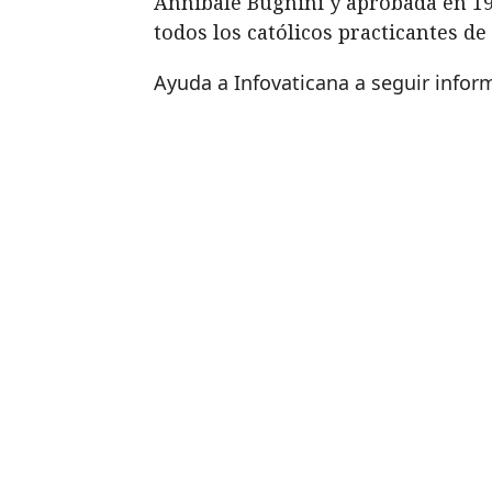
Annibale Bugnini y aprobada en 196
todos los católicos practicantes de
Ayuda a Infovaticana a seguir info