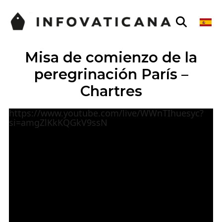
Misa de comienzo de la
peregrinación París –
Chartres
https://www.youtube.com/live/WWnTIhuesyc?
si=amgZlKkKQGkV9ssN