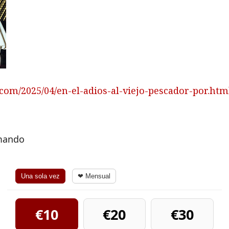
.com/2025/04/en-el-adios-al-viejo-pescador-por.htm
rmando
Una sola vez
❤ Mensual
€10
€20
€30