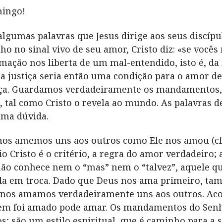
mingo!
lgumas palavras que Jesus dirige aos seus discípul
ho no sinal vivo de seu amor, Cristo diz: «se vo
irmação nos liberta de um mal-entendido, isto é, d
justiça seria então uma condição para o amor de 
tiça. Guardamos verdadeiramente os mandamentos,
tal como Cristo o revela ao mundo. As palavras de 
ma dúvida.
nos amemos uns aos outros como Ele nos amou (cf
o Cristo é o critério, a regra do amor verdadeiro; 
não conhece nem o “mas” nem o “talvez”, aquele qu
ada em troca. Dado que Deus nos ama primeiro, 
nos amamos verdadeiramente uns aos outros. Aco
quem foi amado pode amar. Os mandamentos do Senh
s; são um estilo espiritual, que é caminho para a s