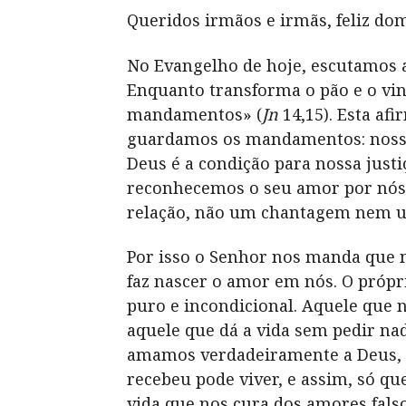
Queridos irmãos e irmãs, feliz do
No Evangelho de hoje, escutamos a
Enquanto transforma o pão e o vin
mandamentos» (
Jn
14,15). Esta af
guardamos os mandamentos: nossa 
Deus é a condição para nossa jus
reconhecemos o seu amor por nós, 
relação, não um chantagem nem u
Por isso o Senhor nos manda que 
faz nascer o amor em nós. O própri
puro e incondicional. Aquele que 
aquele que dá a vida sem pedir n
amamos verdadeiramente a Deus, 
recebeu pode viver, e assim, só 
vida que nos cura dos amores falso