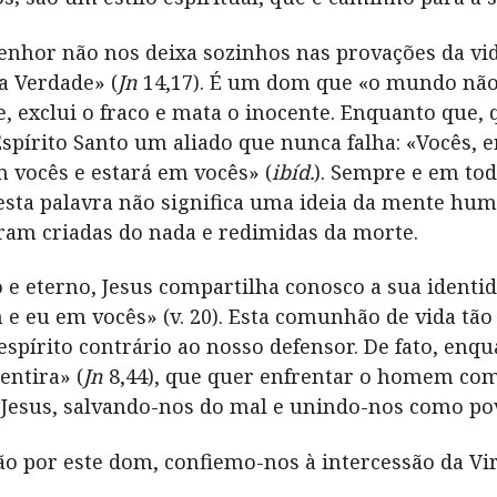
nhor não nos deixa sozinhos nas provações da vida:
a Verdade» (
Jn
14,17). É um dom que «o mundo não
, exclui o fraco e mata o inocente. Enquanto que
Espírito Santo um aliado que nunca falha: «Vocês, 
 vocês e estará em vocês» (
ibíd.
). Sempre e em to
sta palavra não significa uma ideia da mente hum
foram criadas do nada e redimidas da morte.
 e eterno, Jesus compartilha conosco a sua identi
 e eu em vocês» (v. 20). Esta comunhão de vida tã
o espírito contrário ao nosso defensor. De fato, enqu
entira» (
Jn
8,44), que quer enfrentar o homem com
 Jesus, salvando-nos do mal e unindo-nos como pov
ão por este dom, confiemo-nos à intercessão da V