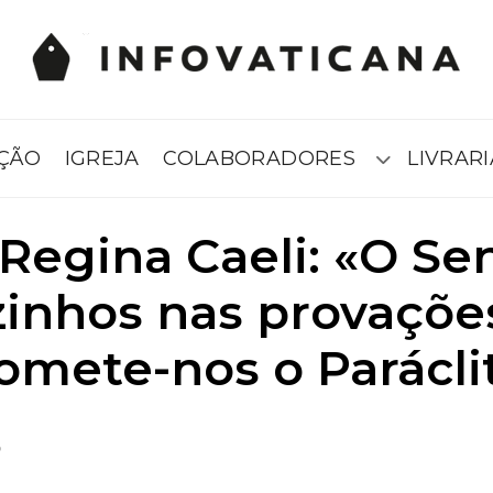
AÇÃO
IGREJA
COLABORADORES
LIVRARI
Submenú
 Regina Caeli: «O Se
zinhos nas provações
omete-nos o Parácli
6