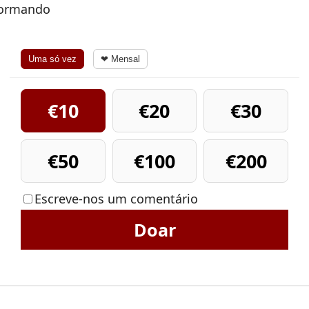
nformando
Uma só vez
❤ Mensal
€10
€20
€30
€50
€100
€200
Escreve-nos um comentário
Doar