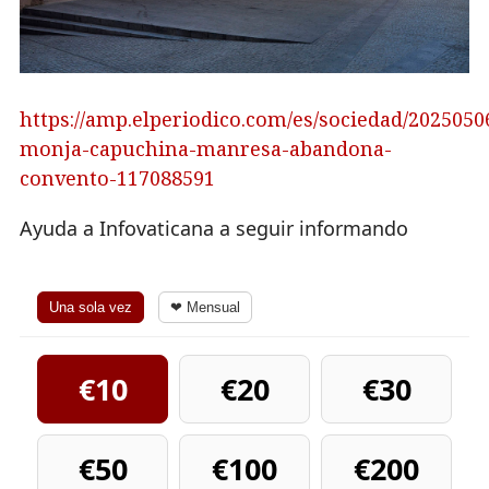
https://amp.elperiodico.com/es/sociedad/2025050
monja-capuchina-manresa-abandona-
convento-117088591
Ayuda a Infovaticana a seguir informando
Una sola vez
❤ Mensual
€10
€20
€30
€50
€100
€200