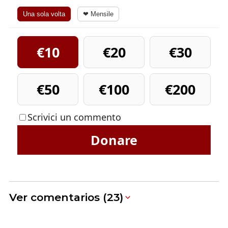
Una sola volta
❤ Mensile
€10
€20
€30
€50
€100
€200
Scrivici un commento
Donare
Ver comentarios (23)