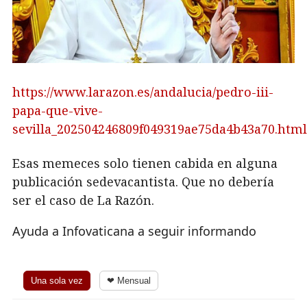
https://www.larazon.es/andalucia/pedro-iii-
papa-que-vive-
sevilla_202504246809f049319ae75da4b43a70.html
Esas memeces solo tienen cabida en alguna
publicación sedevacantista. Que no debería
ser el caso de La Razón.
Ayuda a Infovaticana a seguir informando
Una sola vez
❤ Mensual