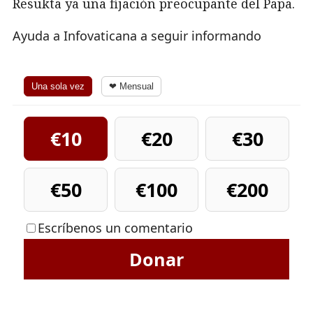
Resukta ya una fijación preocupante del Papa.
Ayuda a Infovaticana a seguir informando
Una sola vez
❤ Mensual
€10
€20
€30
€50
€100
€200
Escríbenos un comentario
Donar