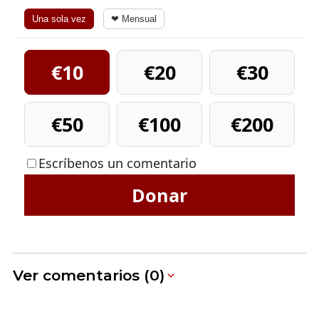
Una sola vez
❤ Mensual
€10
€20
€30
€50
€100
€200
Escríbenos un comentario
Donar
Ver comentarios (0)