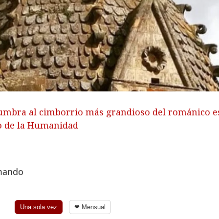
ncumbra al cimborrio más grandioso del románico es
io de la Humanidad
rmando
Una sola vez
❤ Mensual