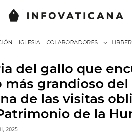
CIÓN
IGLESIA
COLABORADORES
LIBRER
Submenú
ria del gallo que en
o más grandioso del
na de las visitas obl
Patrimonio de la H
il, 2025