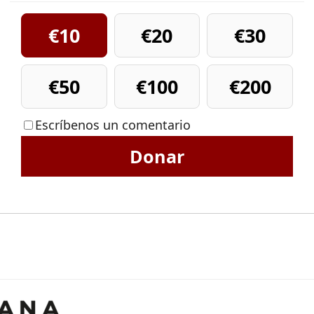
€10
€20
€30
€50
€100
€200
Escríbenos un comentario
Donar