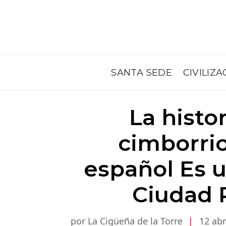
SANTA SEDE
CIVILIZA
La histo
cimborri
español Es u
Ciudad 
por La Cigüeña de la Torre
|
12 abr