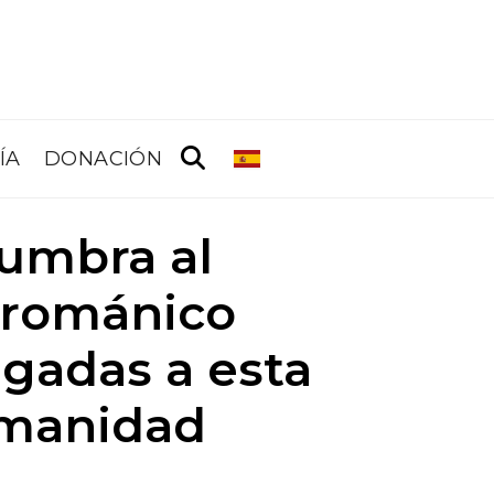
ÍA
DONACIÓN
cumbra al
 románico
igadas a esta
umanidad