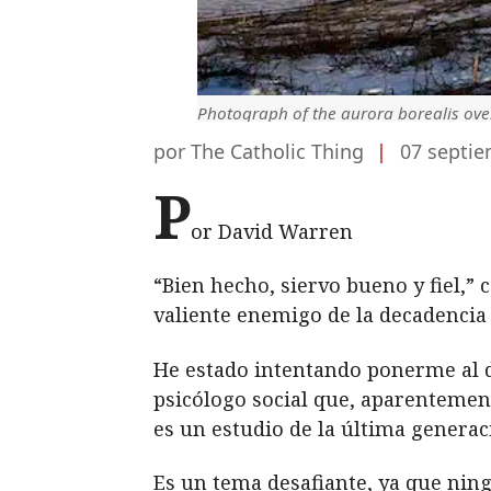
Photograph of the aurora borealis over 
por The Catholic Thing
|
07 septie
P
or David Warren
“Bien hecho, siervo bueno y fiel,”
valiente enemigo de la decadencia 
He estado intentando ponerme al d
psicólogo social que, aparentement
es un estudio de la última genera
Es un tema desafiante, ya que ning