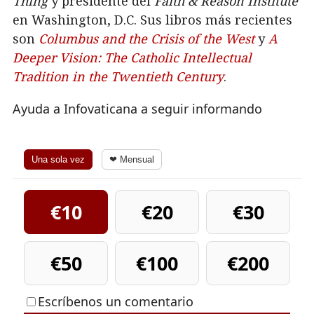
Thing
y presidente del
Faith & Reason Institute
en Washington, D.C. Sus libros más recientes
son
Columbus and the Crisis of the West
y
A
Deeper Vision: The Catholic Intellectual
Tradition in the Twentieth Century
.
Ayuda a Infovaticana a seguir informando
Una sola vez
❤ Mensual
€10
€20
€30
€50
€100
€200
Escríbenos un comentario