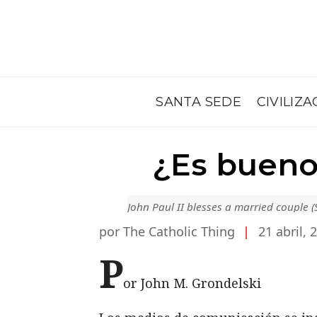
SANTA SEDE
CIVILIZA
¿Es bueno
John Paul II blesses a married couple (
por The Catholic Thing
|
21 abril, 
P
or John M. Grondelski