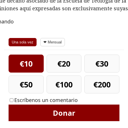
ue decano asociado de la Escuela de Teología de la 
piniones aquí expresadas son exclusivamente suyas
rmando
Una sola vez
❤ Mensual
€10
€20
€30
€50
€100
€200
Escríbenos un comentario
Donar