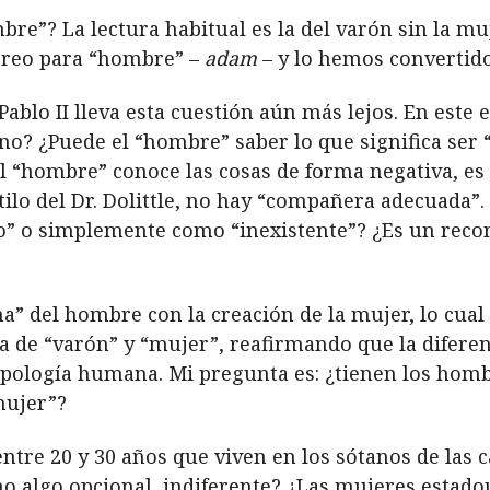
bre”? La lectura habitual es la del varón sin la m
ebreo para “hombre” –
adam
– y lo hemos convertid
ablo II lleva esta cuestión aún más lejos. En este e
no? ¿Puede el “hombre” saber lo que significa ser 
“hombre” conoce las cosas de forma negativa, es de
tilo del Dr. Dolittle, no hay “compañera adecuada”.
” o simplemente como “inexistente”? ¿Es un recon
a” del hombre con la creación de la mujer, lo cual
a de “varón” y “mujer”, reafirmando que la diferen
tropología humana. Mi pregunta es: ¿tienen los ho
mujer”?
tre 20 y 30 años que viven en los sótanos de las 
mo algo opcional, indiferente? ¿Las mujeres estad