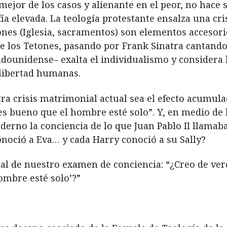
jor de los casos y alienante en el peor, no hace s
sofía elevada. La teología protestante ensalza una c
iones (Iglesia, sacramentos) son elementos accesori
 los Tetones, pasando por Frank Sinatra cantando
tadounidense– exalta el individualismo y consider
a libertad humanas.
ra crisis matrimonial actual sea el efecto acumula
es bueno que el hombre esté solo”. Y, en medio de l
rno la conciencia de lo que Juan Pablo II llamaba 
oció a Eva… y cada Harry conoció a su Sally?
ial de nuestro examen de conciencia: “¿Creo de ve
ombre esté solo’?”