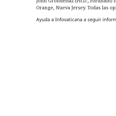
John Grondelski (Ph.D., Fordham) f
Orange, Nueva Jersey. Todas las o
Ayuda a Infovaticana a seguir info