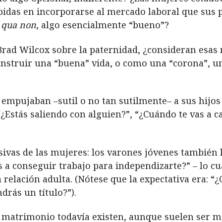
das en incorporarse al mercado laboral que sus p
 qua non
, algo esencialmente “bueno”?
Brad Wilcox sobre la paternidad, ¿consideran esa
onstruir una “buena” vida, o como una “corona”, un
empujaban –sutil o no tan sutilmente– a sus hijos 
“¿Estás saliendo con alguien?”, “¿Cuándo te vas a c
ivas de las mujeres: los varones jóvenes también l
a conseguir trabajo para independizarte?” – lo cua
elación adulta. (Nótese que la expectativa era: “¿
rás un título?”).
l matrimonio todavía existen, aunque suelen ser 