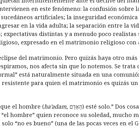
uietan intermitentemente ante el declive del mat
ntervienen en este fenómeno: la confusión sobre l
sucedáneos artificiales; la inseguridad económica 
resar en la vida adulta; la separación entre la vida
 expectativas distintas y a menudo poco realistas 
gioso, expresado en el matrimonio religioso con a
l eclipse del matrimonio. Pero quizás haya otro 
espiramos, nos afecta sin que lo notemos. Se trat
rmal” está naturalmente situada en una comunió
 resistente para quien el matrimonio es quizás un
 que el hombre (
ha’adam
, הָאָדָם) esté solo.” Dos cosas son notables en este pasaje. La
es “el hombre” quien reconoce su soledad, mucho m
solo “no es bueno” (una de las pocas veces en el Gé