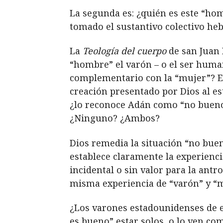
La segunda es: ¿quién es este “hom
tomado el sustantivo colectivo h
La
Teología del cuerpo
de san Juan P
“hombre” el varón – o el ser huma
complementario con la “mujer”? El 
creación presentado por Dios al es
¿lo reconoce Adán como “no bueno
¿Ninguno? ¿Ambos?
Dios remedia la situación “no buen
establece claramente la experienci
incidental o sin valor para la an
misma experiencia de “varón” y “
¿Los varones estadounidenses de en
es bueno” estar solos, o lo ven co