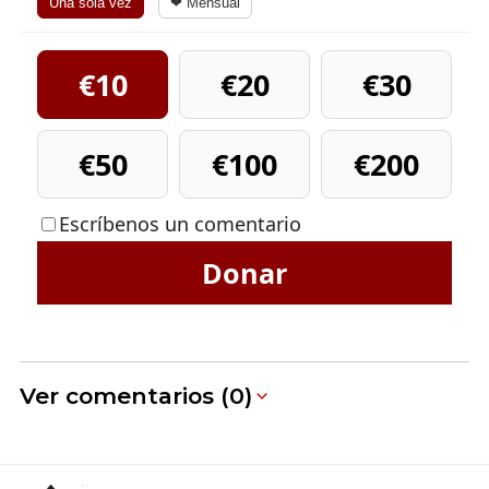
Una sola vez
❤ Mensual
€10
€20
€30
€50
€100
€200
Escríbenos un comentario
Donar
Ver comentarios (0)