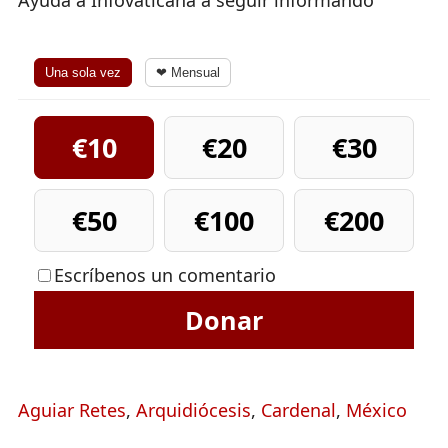
Ayuda a Infovaticana a seguir informando
Una sola vez
❤ Mensual
€10
€20
€30
€50
€100
€200
Escríbenos un comentario
Donar
Aguiar Retes
,
Arquidiócesis
,
Cardenal
,
México