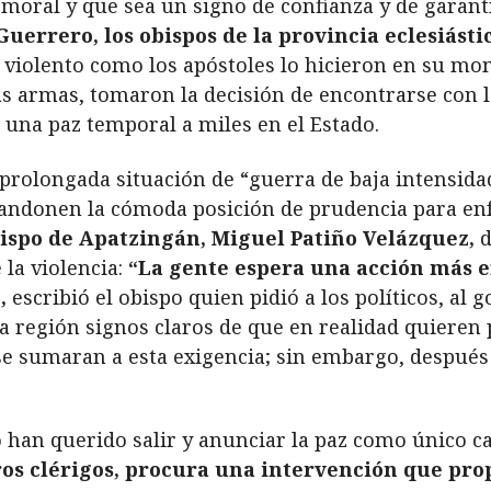
 moral y que sea un signo de confianza y de garant
uerrero, los obispos de la provincia eclesiást
 violento como los apóstoles lo hicieron en su mo
más armas, tomaron la decisión de encontrarse con l
 una paz temporal a miles en el Estado.
prolongada situación de “guerra de baja intensidad
bandonen la cómoda posición de prudencia para en
bispo de Apatzingán, Miguel Patiño Velázquez,
d
 la violencia:
“La gente espera una acción más ef
,
escribió el obispo quien pidió a los políticos, al 
a región signos claros de que en realidad quieren 
 se sumaran a esta exigencia; sin embargo, después
 han querido salir y anunciar la paz como único c
ros clérigos, procura una intervención que pro