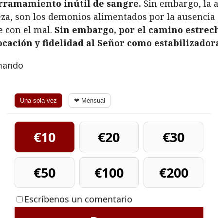
erramamiento inútil de sangre.
Sin embargo, la 
ueza, son los demonios alimentados por la ausencia 
e con el mal.
Sin embargo, por el camino estrecho
ación y fidelidad al Señor como estabilizadora
rmando
Una sola vez
❤ Mensual
€10
€20
€30
€50
€100
€200
Escríbenos un comentario