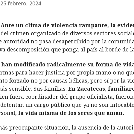
25 febrero, 2024
 Ante un clima de violencia rampante, la evide
 del crimen organizado de diversos sectores social
de autoridad no pasa desapercibido por la comunida
a descomposición que ponga al país al borde de la
han modificado radicalmente su forma de vida
armas para hacer justicia por propia mano o no qu
o forzado no por causas bélicas, pero sí por la viol
más sensible: Sus familias.
En Zacatecas, familiar
en fuera coordinador del grupo oficialista, fueron
etentan un cargo público que ya no son intocables
rsonal,
la vida misma de los seres que aman.
ás preocupante situación, la ausencia de la autori