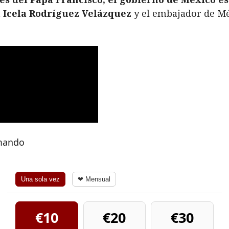
 Icela Rodríguez Velázquez
y el embajador de Mé
rmando
Una sola vez
❤ Mensual
€10
€20
€30