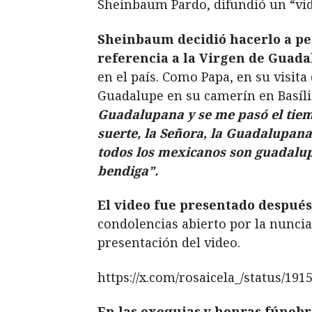
Sheinbaum Pardo, difundió un “vid
Sheinbaum decidió hacerlo a pes
referencia a la Virgen de Guada
en el país. Como Papa, en su visita
Guadalupe en su camerín en Basíli
Guadalupana y se me pasó el tiem
suerte, la Señora, la Guadalupana,
todos los mexicanos son guadalupa
bendiga”.
El video fue presentado despué
condolencias abierto por la nuncia
presentación del video.
https://x.com/rosaicela_/status/19
En las exequias y honras fúnebr