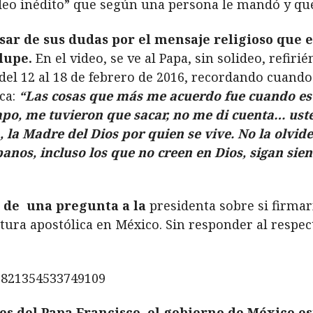
eo inédito” que según una persona le mandó y que
ar de sus dudas por el mensaje religioso que e
lupe.
En el video, se ve al Papa, sin solideo, refiri
 del 12 al 18 de febrero de 2016, recordando cuando
ca:
“Las cosas que más me acuerdo fue cuando es
po, me tuvieron que sacar, no me di cuenta… ust
 la Madre del Dios por quien se vive. No la olvid
nos, incluso los que no creen en Dios, sigan sie
s de una pregunta a la
presidenta sobre si firmarí
tura apostólica en México. Sin responder al respec
15821354533749109
es del Papa Francisco, el gobierno de México e