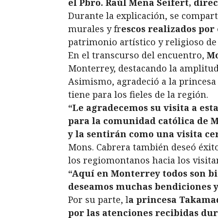
el Pbro. Raúl Mena Seifert, dire
Durante la explicación, se comparti
murales y fr
escos realizados por
patrimonio artístico y religioso de 
En el transcurso del encuentro,
Mo
Monterrey, destacando la amplitud
Asimismo, agradeció a la princesa 
tiene para los fieles de la región.
“Le agradecemos su visita a esta
para la comunidad católica de M
y la sentirán como una visita cer
Mons. Cabrera también deseó éxito 
los regiomontanos hacia los visita
“Aquí en Monterrey todos son bi
deseamos muchas bendiciones y 
Por su parte, l
a princesa Takamad
por las atenciones recibidas du