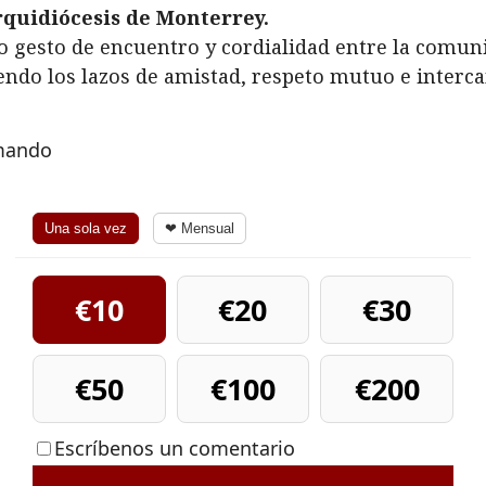
quidiócesis de Monterrey.
ivo gesto de encuentro y cordialidad entre la comun
iendo los lazos de amistad, respeto mutuo e inter
rmando
Una sola vez
❤ Mensual
€10
€20
€30
€50
€100
€200
Escríbenos un comentario