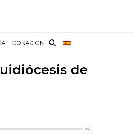
ÍA
DONACIÓN
quidiócesis de
1×