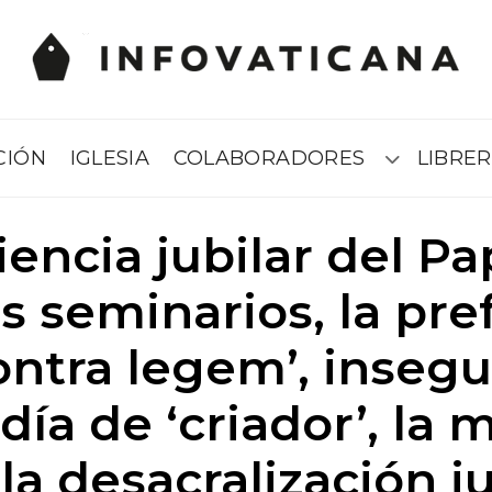
CIÓN
IGLESIA
COLABORADORES
LIBRER
Submenú
encia jubilar del Pa
los seminarios, la pre
ntra legem’, insegu
 día de ‘criador’, la 
 la desacralización ju