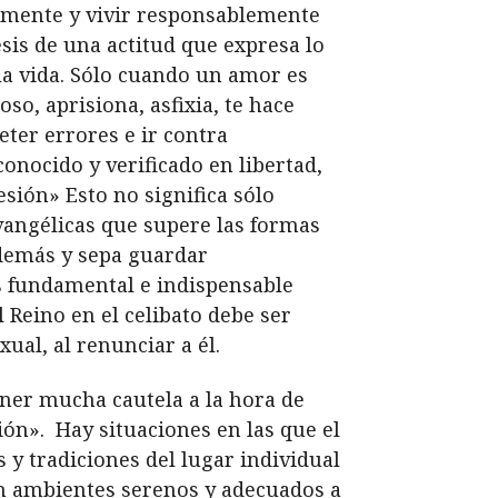
bremente y vivir responsablemente
esis de una actitud que expresa lo
 la vida. Sólo cuando un amor es
so, aprisiona, asfixia, te hace
ter errores e ir contra
nocido y verificado en libertad,
esión» Esto no significa sólo
vangélicas que supere las formas
 demás y sepa guardar
es fundamental e indispensable
 Reino en el celibato debe ser
xual, al renunciar a él.
er mucha cautela a la hora de
ón». Hay situaciones en las que el
y tradiciones del lugar individual
en ambientes serenos y adecuados a