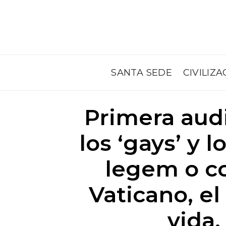
SANTA SEDE
CIVILIZA
Primera audi
los ‘gays’ y 
legem o co
Vaticano, el
vida,