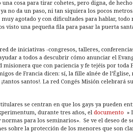
o una cosa para tirar cohetes, pero digna, de hec
 ya no da un paso, ni tan siquiera los pocos metros
o muy agotado y con dificultades para hablar, todo
 visto una pequeña fila para pasar la puerta santa
ed de iniciativas -congresos, talleres, conferenci
 ayudar a todos a descubrir cómo anunciar el Evan
d misionera que con paciencia y fe tejéis por toda
emigos de Francia dicen: sí, la fille aînée de l’Église
s: ¡tantos santos!. La red Congés Misión celebrará
 titulares se centran en que los gays ya pueden ent
experimentum, durante tres años, el
documento
» L
es y normas para los seminarios». Se ve el deseo de
iones sobre la protección de los menores que son c