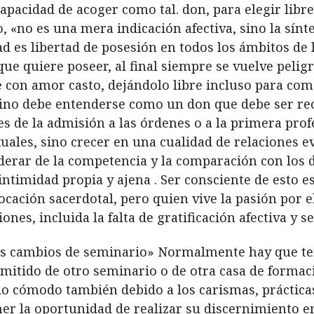
 capacidad de acoger como tal. don, para elegir li
ho, «no es una mera indicación afectiva, sino la sínt
dad es libertad de posesión en todos los ámbitos de
e quiere poseer, al final siempre se vuelve peligro
 con amor casto, dejándolo libre incluso para come
eino debe entenderse como un don que debe ser reco
s de la admisión a las órdenes o a la primera prof
uales, sino crecer en una cualidad de relaciones e
oderar de la competencia y la comparación con los
intimidad propia y ajena . Ser consciente de esto 
cación sacerdotal, pero quien vive la pasión por el
es, incluida la falta de gratificación afectiva y se
s cambios de seminario» Normalmente hay que ten
mitido de otro seminario o de otra casa de formaci
o cómodo también debido a los carismas, prácticas 
ner la oportunidad de realizar su discernimiento 