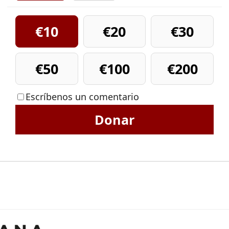
€10
€20
€30
€50
€100
€200
Escríbenos un comentario
Donar