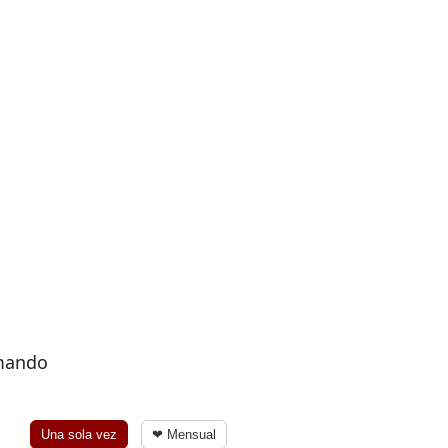
rmando
Una sola vez
❤ Mensual