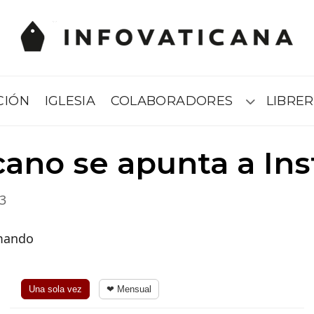
CIÓN
IGLESIA
COLABORADORES
LIBRER
Submenú
icano se apunta a In
3
rmando
Una sola vez
❤ Mensual