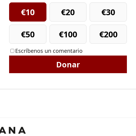
€10
€20
€30
€50
€100
€200
Escríbenos un comentario
Donar