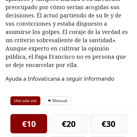
Ayuda a Infovaticana a seguir informando
Una sola vez
❤ Mensual
€10
€20
€30