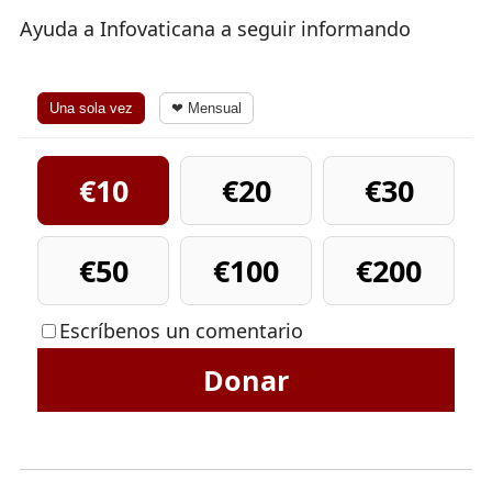
Ayuda a Infovaticana a seguir informando
Una sola vez
❤ Mensual
€10
€20
€30
€50
€100
€200
Escríbenos un comentario
Donar