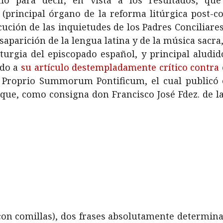
mio para decir, en vista a los resultados, qu
a
(principal órgano de la reforma litúrgica post-c
ución de las inquietudes de los Padres Conciliares
saparición de la lengua latina y de la música sacr
turgia del episcopado español, y principal aludido
ido a
su artículo destempladamente crítico contra 
 Proprio Summorum Pontificum, el cual publicó e
y que, como consigna don Francisco José Fdez. de 
 (con comillas), dos frases absolutamente determin