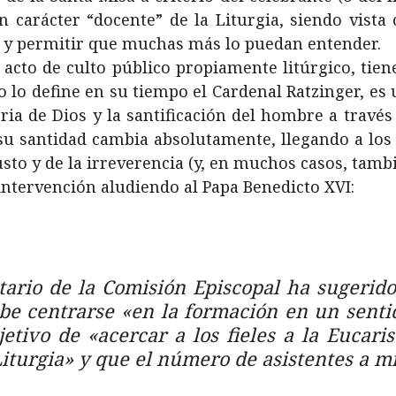
n carácter “docente” de la Liturgia, siendo vist
s y permitir que muchas más lo puedan entender.
acto de culto público propiamente litúrgico, tien
 lo define en su tiempo el Cardenal Ratzinger, es 
ria de Dios y la santificación del hombre a través d
su santidad cambia absolutamente, llegando a lo
to y de la irreverencia (y, en muchos casos, tambié
 intervención aludiendo al Papa Benedicto XVI:
etario de la Comisión Episcopal ha sugerid
be centrarse «en la formación en un sentid
jetivo de «acercar a los fieles a la Eucar
 Liturgia» y que el número de asistentes a m