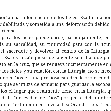
mportancia la formación de los fieles. Esa formaci
 debilitada y sometida a una deformación debido a
eriedad.
para los fieles puede darse, paradojalmente, en 
a su sacralidad, su “intimidad para con la Trini
l sacerdote y devolver al centro de la Liturgia 
. Esa es la catequesis de la gente sencilla, que p
Cristo en la cruz, que se renueva incruentamente en 
 los fieles y su relación con la Liturgia, no se nec
do a Dios en una preciosa cátedra de oro escondid
 que se utiliza de armario para guardar la escoba 
os el lugar que realmente tiene en la Liturgia, qu
d, la “necesidad de Dios” por parte del hombre
on el testimonio en la vida: Lex Orandi – Lex Crede