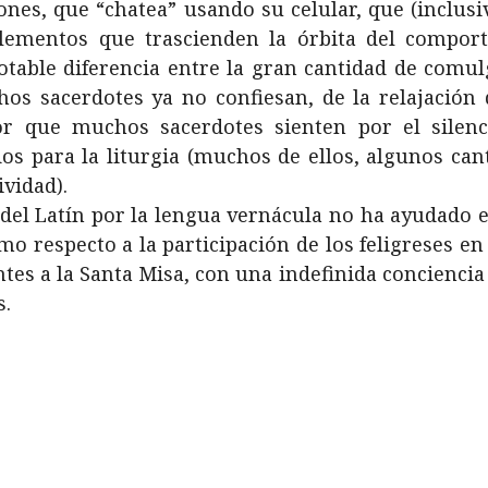
ones, que “chatea” usando su celular, que (inclu
elementos que trascienden la órbita del comp
otable diferencia entre la gran cantidad de comul
s sacerdotes ya no confiesan, de la relajación d
or que muchos sacerdotes sienten por el silenci
s para la liturgia (muchos de ellos, algunos can
ividad).
del Latín por la lengua vernácula no ha ayudado 
mo respecto a la participación de los feligreses e
tes a la Santa Misa, con una indefinida conciencia 
s.