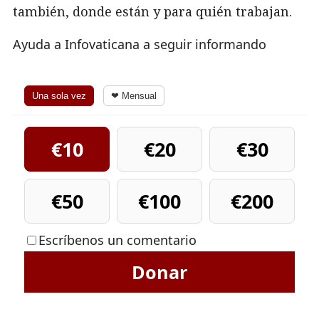
también, donde están y para quién trabajan.
Ayuda a Infovaticana a seguir informando
Una sola vez
❤ Mensual
€10
€20
€30
€50
€100
€200
Escríbenos un comentario
Donar