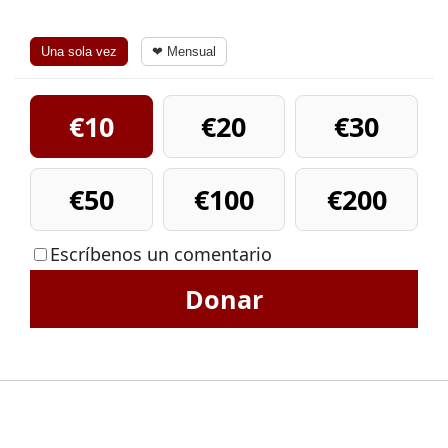
Una sola vez
❤ Mensual
€10
€20
€30
€50
€100
€200
Escríbenos un comentario
Donar