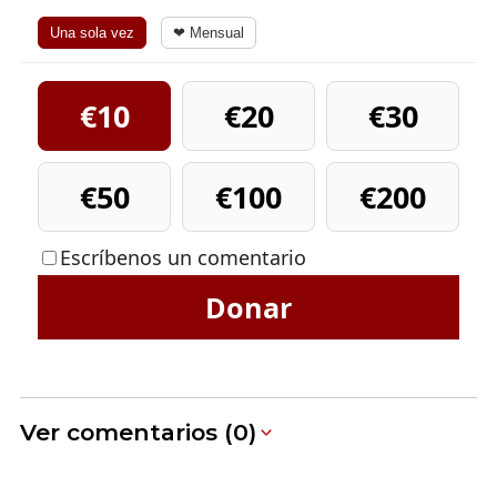
Una sola vez
❤ Mensual
€10
€20
€30
€50
€100
€200
Escríbenos un comentario
Donar
Ver comentarios (0)