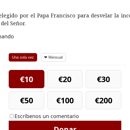
 elegido por el Papa Francisco para desvelar la in
 del Señor.
rmando
Una sola vez
❤ Mensual
€10
€20
€30
€50
€100
€200
Escríbenos un comentario
Donar