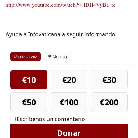
http://www.youtube.com/watch?v=lDH4VyBa_tc
Ayuda a Infovaticana a seguir informando
Una sola vez
❤ Mensual
€10
€20
€30
€50
€100
€200
Escríbenos un comentario
Donar