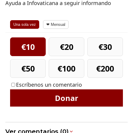
Ayuda a Infovaticana a seguir informando
Una sola vez
❤ Mensual
€10
€20
€30
€50
€100
€200
Escríbenos un comentario
Donar
Ver comentarios (0)