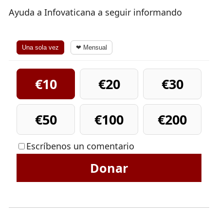
Ayuda a Infovaticana a seguir informando
Una sola vez
❤ Mensual
€10
€20
€30
€50
€100
€200
Escríbenos un comentario
Donar