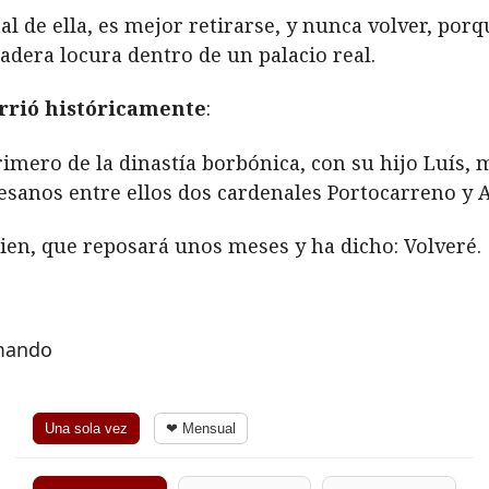
l de ella, es mejor retirarse, y nunca volver, porq
dera locura dentro de un palacio real.
urrió históricamente
:
primero de la dinastía borbónica, con su hijo Luís, 
rtesanos entre ellos dos cardenales Portocarreno y 
uien, que reposará unos meses y ha dicho: Volveré.
rmando
Una sola vez
❤ Mensual