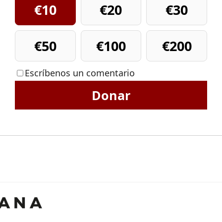
€10
€20
€30
€50
€100
€200
Escríbenos un comentario
Donar