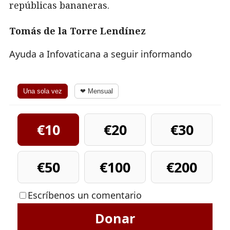
repúblicas bananeras.
Tomás de la Torre Lendínez
Ayuda a Infovaticana a seguir informando
Una sola vez
❤ Mensual
€10
€20
€30
€50
€100
€200
Escríbenos un comentario
Donar