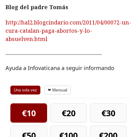
Blog del padre Tomás
http://hal2.blogcindario.com/2011/04/00072-un-
cura-catalan-paga-abortos-y-lo-
absuelven.html
—————————————————–
Ayuda a Infovaticana a seguir informando
Una sola vez
❤ Mensual
€10
€20
€30
€50
€100
€200