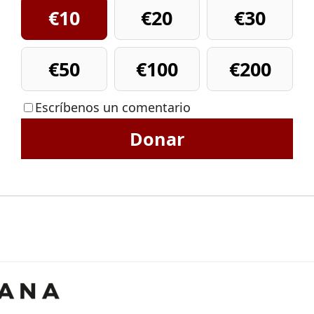
€10
€20
€30
€50
€100
€200
Escríbenos un comentario
Donar