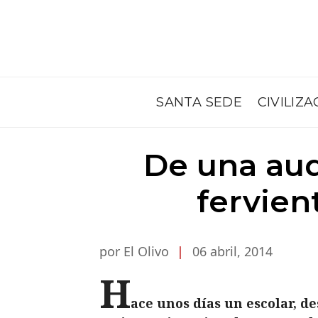
SANTA SEDE
CIVILIZA
De una aud
fervien
por El Olivo
|
06 abril, 2014
H
ace unos días un escolar, d