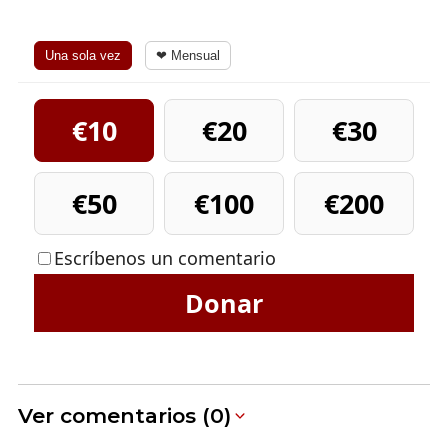
Una sola vez
❤ Mensual
€10
€20
€30
€50
€100
€200
Escríbenos un comentario
Donar
Ver comentarios (0)