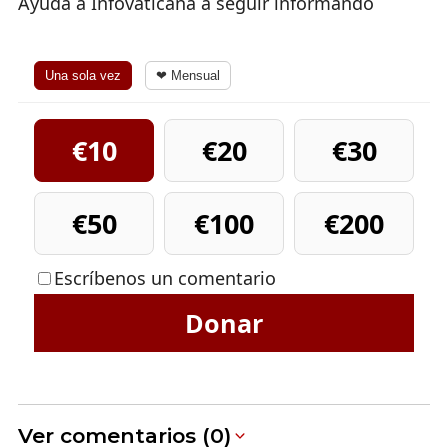
Ayuda a Infovaticana a seguir informando
Una sola vez
❤ Mensual
€10
€20
€30
€50
€100
€200
Escríbenos un comentario
Donar
Ver comentarios (0)