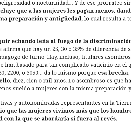
 peligrosidad o nocturnidad… Y de ese prorrateo si
oncluye que a las mujeres les pagan menos, da
sma preparación y antigüedad
, lo cual resulta a 
guir echando leña al fuego de la discriminaci
e afirma que hay un 25, 30 ó 35% de diferencia de
demagogo de turno. Hay, incluso, titulares asombro
se han basado para tan complicado vaticinio en el 
080, 2200, o 3050… da lo mismo porque
esa brecha, 
ello
, diez, cien o mil años. Lo asombroso es que 
nos sueldo a mujeres con la misma preparación y
tivas y autonombradas representantes en la Tierra,
io que las mujeres vivimos más que los hombre
con la que se abordaría si fuera al revés.