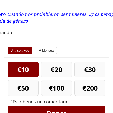
ibro
Cuando nos prohibieron ser mujeres …y os persi
gía de género
rmando
Una sola vez
❤ Mensual
€10
€20
€30
€50
€100
€200
Escríbenos un comentario