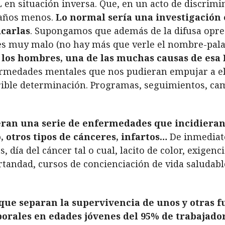
en situación inversa. Que, en un acto de discrimi
 años menos.
Lo normal sería una investigación 
icarlas
. Supongamos que además de la difusa opre
 es muy malo (no hay más que verle el nombre-pal
 los hombres, una de las muchas causas de esa
ermedades mentales que nos pudieran empujar a ell
rrible determinación. Programas, seguimientos, ca
ran una serie de enfermedades que incidieran
 otros tipos de cánceres, infartos…
De inmediato
 día del cáncer tal o cual, lacito de color, exigenc
rtandad, cursos de concienciación de vida saludabl
 que separan la supervivencia de unos y otras fu
orales en edades jóvenes del 95% de trabajado