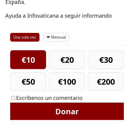
España.
Ayuda a Infovaticana a seguir informando
Una sola vez
❤ Mensual
€10
€20
€30
€50
€100
€200
Escríbenos un comentario
Donar