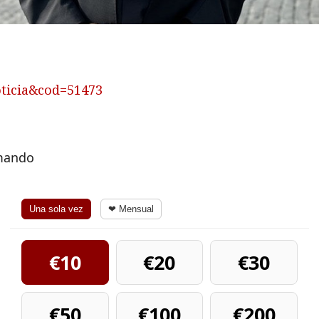
oticia&cod=51473
rmando
Una sola vez
❤ Mensual
€10
€20
€30
€50
€100
€200