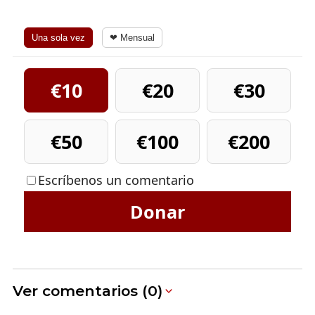
Una sola vez
❤ Mensual
€10
€20
€30
€50
€100
€200
Escríbenos un comentario
Donar
Ver comentarios (0)