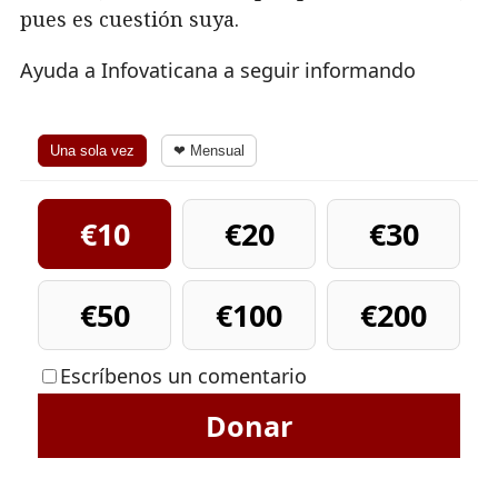
pues es cuestión suya.
Ayuda a Infovaticana a seguir informando
Una sola vez
❤ Mensual
€10
€20
€30
€50
€100
€200
Escríbenos un comentario
Donar