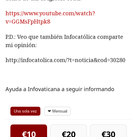
https://www.youtube.com/watch?
v=GGMsFpHtpk8
P.D.: Veo que también Infocatólica comparte
mi opinión:
http://infocatolica.com/?t=noticia&cod=30280
Ayuda a Infovaticana a seguir informando
Una sola vez
❤ Mensual
€10
€20
€30