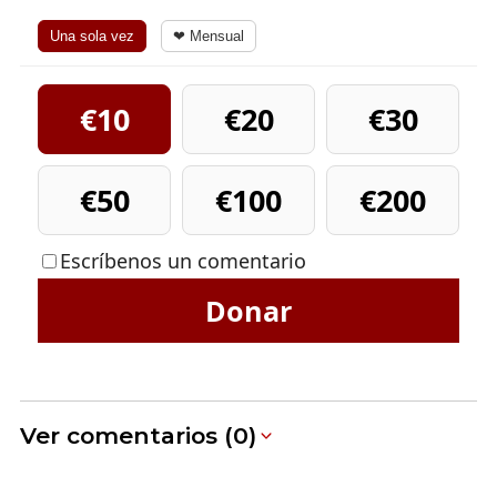
Una sola vez
❤ Mensual
€10
€20
€30
€50
€100
€200
Escríbenos un comentario
Donar
Ver comentarios (0)