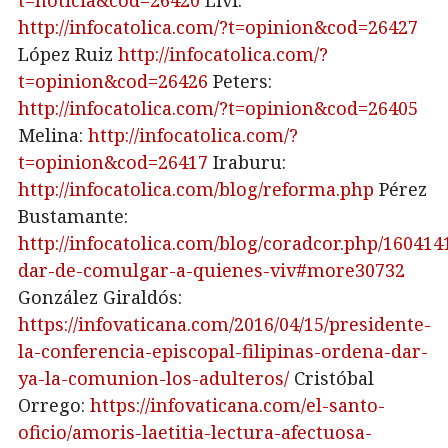
t=noticia&cod=26420
Livi:
http://infocatolica.com/?t=opinion&cod=26427
López Ruiz
http://infocatolica.com/?
t=opinion&cod=26426
Peters:
http://infocatolica.com/?t=opinion&cod=26405
Melina:
http://infocatolica.com/?
t=opinion&cod=26417
Iraburu:
http://infocatolica.com/blog/reforma.php
Pérez
Bustamante:
http://infocatolica.com/blog/coradcor.php/160414
dar-de-comulgar-a-quienes-viv#more30732
González Giraldós:
https://infovaticana.com/2016/04/15/presidente-
la-conferencia-episcopal-filipinas-ordena-dar-
ya-la-comunion-los-adulteros/
Cristóbal
Orrego:
https://infovaticana.com/el-santo-
oficio/amoris-laetitia-lectura-afectuosa-