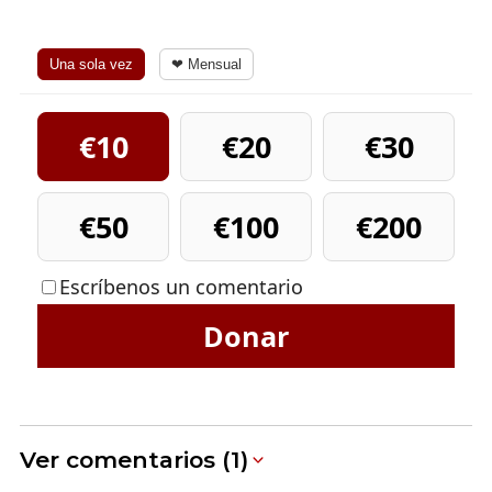
Una sola vez
❤ Mensual
€10
€20
€30
€50
€100
€200
Escríbenos un comentario
Donar
Ver comentarios (1)