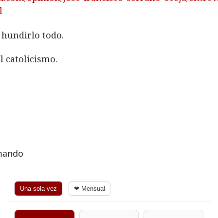
l
 hundirlo todo.
 catolicismo.
rmando
Una sola vez
❤ Mensual