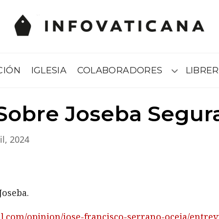
CIÓN
IGLESIA
COLABORADORES
LIBRER
Submenú
Sobre Joseba Segur
il, 2024
Joseba.
ital.com/opinion/jose-francisco-serrano-oceja/entr