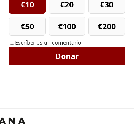
€10
€20
€30
€50
€100
€200
Escríbenos un comentario
Donar